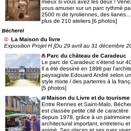
mieux si vous avez les deux ! Vene
vous amuser sur un parc rythmé pa
2500 m de tyroliennes, des lianes...
plus de 210 ateliers [6 photos]
Bécherel
La Maison du livre
Exposition Projet H [Du 29 avril au 31 décembre 2
Parc du château de Caradeuc
Le parc de Caradeuc s'étend sur 40
Il a été dessiné en 1898 par l'archit
paysagiste Edouard André selon u
style mixte / des parterres à la fran
[5 photos]
Maison du Livre et du tourisme
Entre Rennes et Saint-Malo, Bécher
est classée petite cité de caractère
depuis 1978, grâce à un patrimoine
architectural important, entretenu et
animé. Ses places et ses rues vive