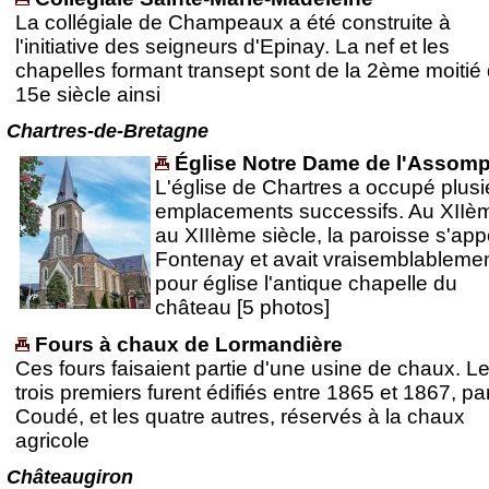
La collégiale de Champeaux a été construite à
l'initiative des seigneurs d'Epinay. La nef et les
chapelles formant transept sont de la 2ème moitié
15e siècle ainsi
Chartres-de-Bretagne
Église Notre Dame de l'Assomp
L'église de Chartres a occupé plusi
emplacements successifs. Au XIIèm
au XIIIème siècle, la paroisse s'appe
Fontenay et avait vraisemblableme
pour église l'antique chapelle du
château [5 photos]
Fours à chaux de Lormandière
Ces fours faisaient partie d'une usine de chaux. L
trois premiers furent édifiés entre 1865 et 1867, pa
Coudé, et les quatre autres, réservés à la chaux
agricole
Châteaugiron