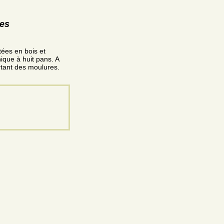
res
ûtées en bois et
ique à huit pans. A
rtant des moulures.