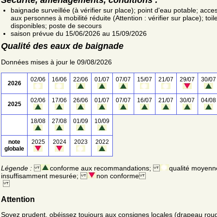
baignade surveillée (à vérifier sur place); point d'eau potable; acce
aux personnes à mobilité réduite (Attention : vérifier sur place); toil
disponibles; poste de secours
saison prévue du 15/06/2026 au 15/09/2026
Qualité des eaux de baignade
Données mises à jour le 09/08/2026
02/06
16/06
22/06
01/07
07/07
15/07
21/07
29/07
30/07
2026
02/06
17/06
26/06
01/07
07/07
16/07
21/07
30/07
04/08
2025
18/08
27/08
01/09
10/09
note
2025
2024
2023
2022
globale
Légende :
conforme aux recommandations;
qualité moyenn
insuffisamment mesurée;
non conforme
Attention
Soyez prudent, obéissez toujours aux consignes locales (drapeau rou