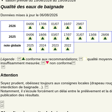
saison prévue du 15/06/2026 au 15/09/2026
Qualité des eaux de baignade
Données mises à jour le 06/08/2026
04/06
17/06
01/07
16/07
29/07
2026
04/06
18/06
03/07
17/07
31/07
13/08
28/08
2025
note globale
2025
2024
2023
2022
Légende :
conforme aux recommandations;
qualité moyenn
insuffisamment mesurée;
non conforme
Attention
Soyez prudent, obéissez toujours aux consignes locales (drapeau rou
interdiction de baignade...).
Notamment, il s'écoule forcément un délai entre le prélèvement et la d
publication des résultats.