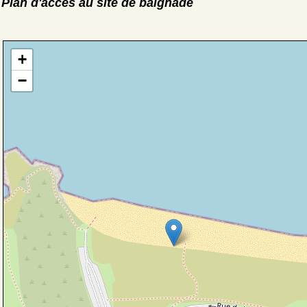
Plan d'accès au site de baignade
+
−