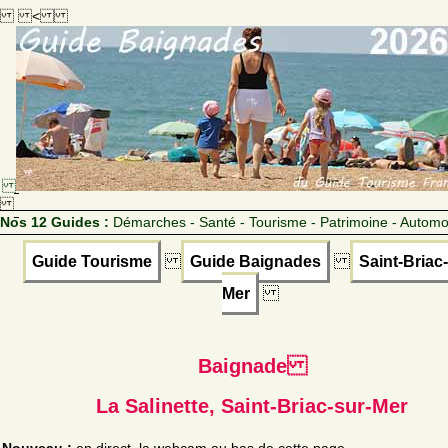
<
Nos 12 Guides :
Démarches - Santé - Tourisme - Patrimoine - Automo
Guide Tourisme
Guide Baignades
Saint-Briac-
Mer
Baignade
La Salinette, Saint-Briac-sur-Mer
Nouveau :
en direct, la webcam au bas de cette page