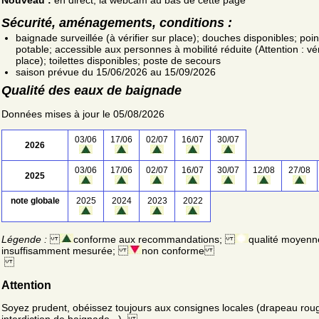
Sécurité, aménagements, conditions :
baignade surveillée (à vérifier sur place); douches disponibles; poin
potable; accessible aux personnes à mobilité réduite (Attention : vér
place); toilettes disponibles; poste de secours
saison prévue du 15/06/2026 au 15/09/2026
Qualité des eaux de baignade
Données mises à jour le 05/08/2026
03/06
17/06
02/07
16/07
30/07
2026
03/06
17/06
02/07
16/07
30/07
12/08
27/08
2025
note globale
2025
2024
2023
2022
Légende :
conforme aux recommandations;
qualité moyenn
insuffisamment mesurée;
non conforme
Attention
Soyez prudent, obéissez toujours aux consignes locales (drapeau rou