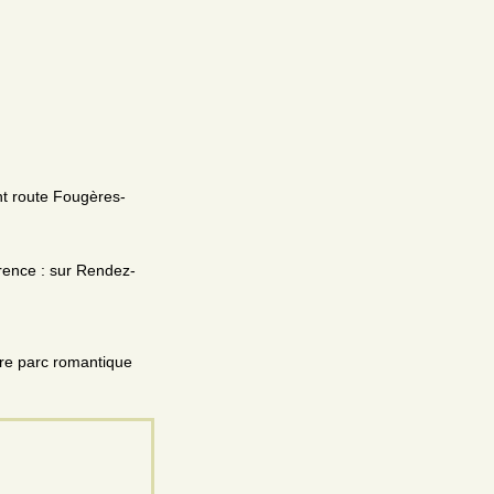
nt route Fougères-
érence : sur Rendez-
ibre parc romantique