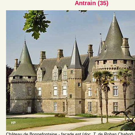
Antrain (35)
Château de Bonnefontaine - façade est (
doc. T. de Rohan Chabot
)