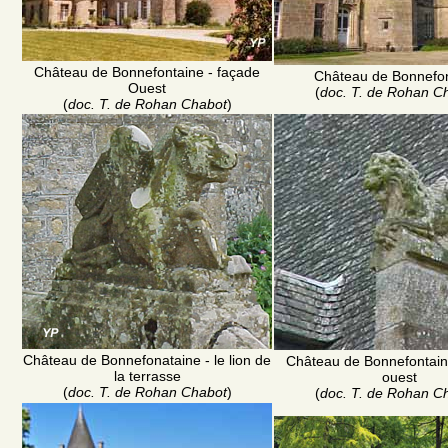
Château de Bonnefontaine - façade
Château de Bonnefo
Ouest
(
doc. T. de Rohan C
(
doc. T. de Rohan Chabot
)
Château de Bonnefonataine - le lion de
Château de Bonnefontain
la terrasse
ouest
(
doc. T. de Rohan Chabot
)
(
doc. T. de Rohan C