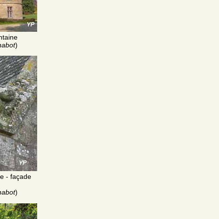
ntaine
habot
)
e - façade
habot
)