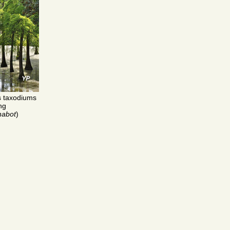
s taxodiums
ng
habot
)