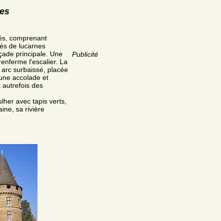
res
lés, comprenant
és de lucarnes
çade principale. Une
Publicité
 renferme l'escalier. La
n arc surbaissé, placée
'une accolade et
 autrefois des
lher avec tapis verts,
ine, sa rivière