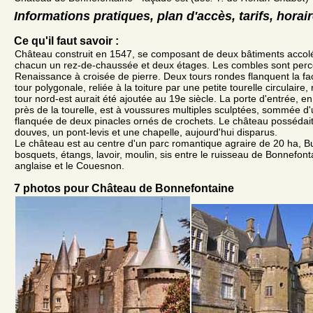
Informations pratiques, plan d'accès, tarifs, horai
Ce qu'il faut savoir :
Château construit en 1547, se composant de deux bâtiments acco
chacun un rez-de-chaussée et deux étages. Les combles sont perc
Renaissance à croisée de pierre. Deux tours rondes flanquent la fa
tour polygonale, reliée à la toiture par une petite tourelle circulaire,
tour nord-est aurait été ajoutée au 19e siècle. La porte d'entrée, e
près de la tourelle, est à voussures multiples sculptées, sommée d
flanquée de deux pinacles ornés de crochets. Le château possédait
douves, un pont-levis et une chapelle, aujourd'hui disparus.
Le château est au centre d'un parc romantique agraire de 20 ha, Bu
bosquets, étangs, lavoir, moulin, sis entre le ruisseau de Bonnefonta
anglaise et le Couesnon.
7 photos pour Château de Bonnefontaine