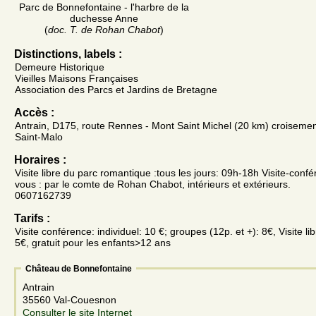
Parc de Bonnefontaine - l'harbre de la
duchesse Anne
(
doc. T. de Rohan Chabot
)
Distinctions, labels :
Demeure Historique
Vieilles Maisons Françaises
Association des Parcs et Jardins de Bretagne
Accès :
Antrain, D175, route Rennes - Mont Saint Michel (20 km) croiseme
Saint-Malo
Horaires :
Visite libre du parc romantique :tous les jours: 09h-18h Visite-conf
vous : par le comte de Rohan Chabot, intérieurs et extérieurs.
0607162739
Tarifs :
Visite conférence: individuel: 10 €; groupes (12p. et +): 8€, Visite l
5€, gratuit pour les enfants>12 ans
Château de Bonnefontaine
Antrain
35560 Val-Couesnon
Consulter le site Internet