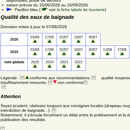
disponibles; poste de secours
saison prévue du 15/06/2026 au 15/09/2026
Pavillon bleu (
voir
la fiche labels de tourisme
)
Qualité des eaux de baignade
Données mises à jour le 07/08/2026
03/06
17/06
02/07
16/07
30/07
2026
03/06
17/06
02/07
16/07
30/07
12/08
27/08
2025
note globale
2025
2024
2023
2022
Légende :
conforme aux recommandations;
qualité moyenn
insuffisamment mesurée;
non conforme
Attention
Soyez prudent, obéissez toujours aux consignes locales (drapeau rou
interdiction de baignade...).
Notamment, il s'écoule forcément un délai entre le prélèvement et la d
publication des résultats.