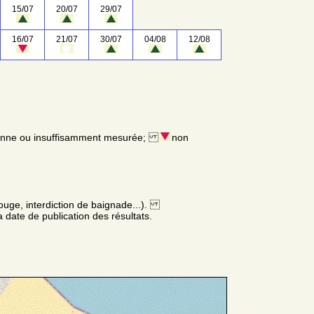
15/07
20/07
29/07
16/07
21/07
30/07
04/08
12/08
enne ou insuffisamment mesurée;
non
ouge, interdiction de baignade...).
 date de publication des résultats.