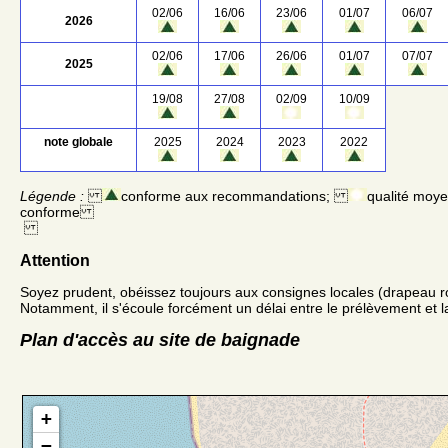
02/06
16/06
23/06
01/07
06/07
2026
02/06
17/06
26/06
01/07
07/07
2025
19/08
27/08
02/09
10/09
note globale
2025
2024
2023
2022
Légende :
conforme aux recommandations;
qualité moy
conforme
Attention
Soyez prudent, obéissez toujours aux consignes locales (drapeau r
Notamment, il s'écoule forcément un délai entre le prélèvement et la
Plan d'accès au site de baignade
+
−