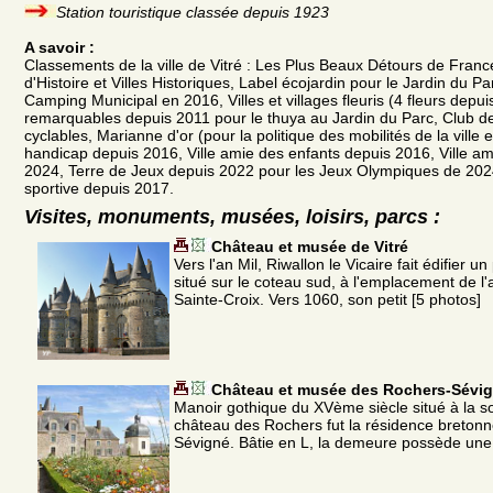
Station touristique classée depuis 1923
A savoir :
Classements de la ville de Vitré : Les Plus Beaux Détours de France 
d'Histoire et Villes Historiques, Label écojardin pour le Jardin du P
Camping Municipal en 2016, Villes et villages fleuris (4 fleurs depu
remarquables depuis 2011 pour le thuya au Jardin du Parc, Club des v
cyclables, Marianne d'or (pour la politique des mobilités de la ville
handicap depuis 2016, Ville amie des enfants depuis 2016, Ville a
2024, Terre de Jeux depuis 2022 pour les Jeux Olympiques de 2024 
sportive depuis 2017.
Visites, monuments, musées, loisirs, parcs :
Château et musée de Vitré
Vers l'an Mil, Riwallon le Vicaire fait édifier 
situé sur le coteau sud, à l'emplacement de l'a
Sainte-Croix. Vers 1060, son petit [5 photos]
Château et musée des Rochers-Sévi
Manoir gothique du XVème siècle situé à la sor
château des Rochers fut la résidence breto
Sévigné. Bâtie en L, la demeure possède une