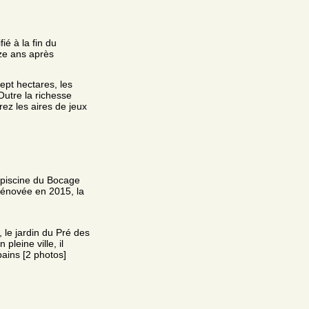
ié à la fin du
ze ans après
sept hectares, les
Outre la richesse
rez les aires de jeux
a piscine du Bocage
 rénovée en 2015, la
le jardin du Pré des
pleine ville, il
ains [2 photos]