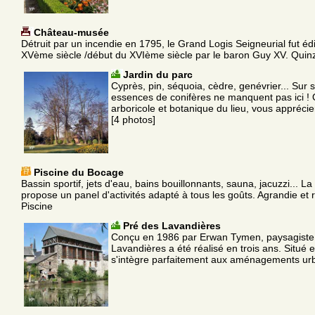
Château-musée
Détruit par un incendie en 1795, le Grand Logis Seigneurial fut édif
XVème siècle /début du XVIème siècle par le baron Guy XV. Quin
Jardin du parc
Cyprès, pin, séquoia, cèdre, genévrier... Sur 
essences de conifères ne manquent pas ici ! 
arboricole et botanique du lieu, vous apprécie
[4 photos]
Piscine du Bocage
Bassin sportif, jets d'eau, bains bouillonnants, sauna, jacuzzi... L
propose un panel d'activités adapté à tous les goûts. Agrandie et
Piscine
Pré des Lavandières
Conçu en 1986 par Erwan Tymen, paysagiste, 
Lavandières a été réalisé en trois ans. Situé en 
s'intègre parfaitement aux aménagements urb