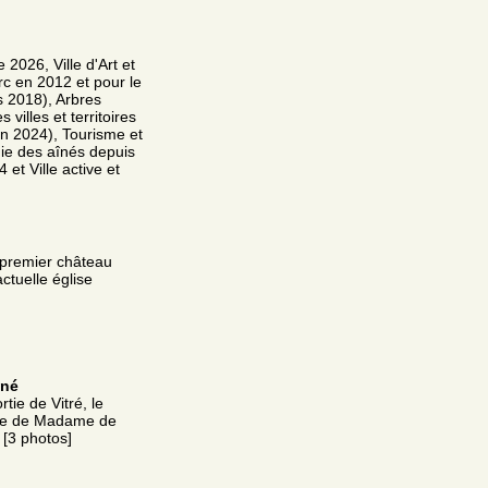
2026, Ville d'Art et
arc en 2012 et pour le
is 2018), Arbres
illes et territoires
 en 2024), Tourisme et
mie des aînés depuis
et Ville active et
un premier château
ctuelle église
gné
tie de Vitré, le
nne de Madame de
 [3 photos]