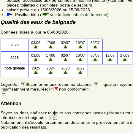
potable; accessible aux personnes à mobilité réduite (Attention : vér
place); toilettes disponibles; poste de secours
saison prévue du 15/06/2026 au 15/09/2026
Pavillon bleu (
voir
la fiche labels de tourisme
)
Qualité des eaux de baignade
Données mises à jour le 06/08/2026
03/06
17/06
02/07
16/07
30/07
2026
03/06
17/06
02/07
16/07
30/07
12/08
27/08
2025
note globale
2025
2024
2023
2022
Légende :
conforme aux recommandations;
qualité moyenn
insuffisamment mesurée;
non conforme
Attention
Soyez prudent, obéissez toujours aux consignes locales (drapeau rou
interdiction de baignade...).
Notamment, il s'écoule forcément un délai entre le prélèvement et la d
publication des résultats.