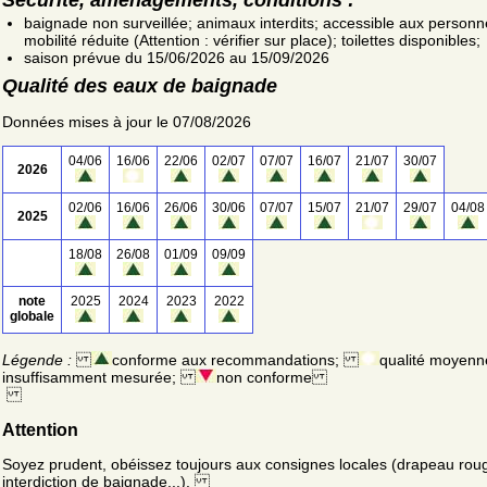
baignade non surveillée; animaux interdits; accessible aux personn
mobilité réduite (Attention : vérifier sur place); toilettes disponibles;
saison prévue du 15/06/2026 au 15/09/2026
Qualité des eaux de baignade
Données mises à jour le 07/08/2026
04/06
16/06
22/06
02/07
07/07
16/07
21/07
30/07
2026
02/06
16/06
26/06
30/06
07/07
15/07
21/07
29/07
04/08
2025
18/08
26/08
01/09
09/09
note
2025
2024
2023
2022
globale
Légende :
conforme aux recommandations;
qualité moyenn
insuffisamment mesurée;
non conforme
Attention
Soyez prudent, obéissez toujours aux consignes locales (drapeau rou
interdiction de baignade...).