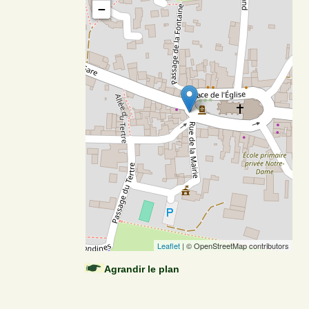
−
Leaflet
| © OpenStreetMap contributors
Agrandir le plan