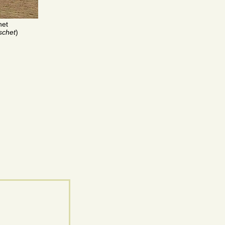
het
schet
)