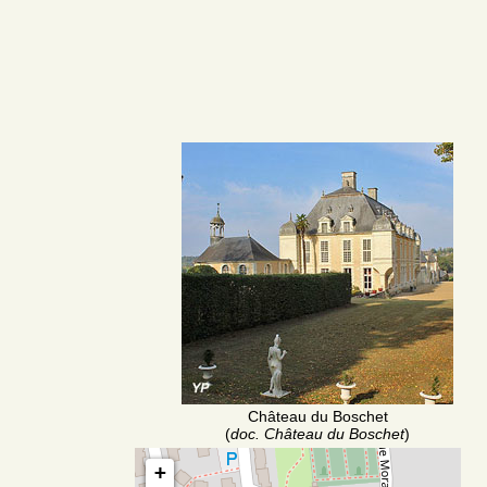
Château du Boschet
(
doc. Château du Boschet
)
+