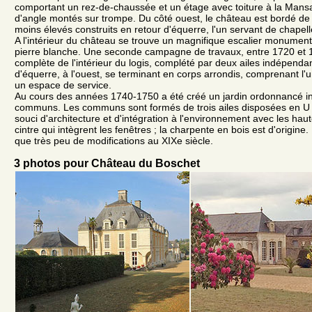
comportant un rez-de-chaussée et un étage avec toiture à la Mansar
d'angle montés sur trompe. Du côté ouest, le château est bordé de
moins élevés construits en retour d'équerre, l'un servant de chapelle
A l'intérieur du château se trouve un magnifique escalier monument
pierre blanche. Une seconde campagne de travaux, entre 1720 et 17
complète de l'intérieur du logis, complété par deux ailes indépenda
d'équerre, à l'ouest, se terminant en corps arrondis, comprenant l'un
un espace de service.
Au cours des années 1740-1750 a été créé un jardin ordonnancé in
communs. Les communs sont formés de trois ailes disposées en U ;
souci d'architecture et d'intégration à l'environnement avec les hau
cintre qui intègrent les fenêtres ; la charpente en bois est d'origine
que très peu de modifications au XIXe siècle.
3 photos pour Château du Boschet