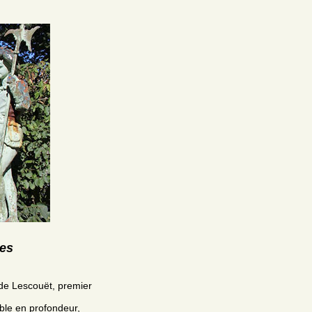
res
 de Lescouët, premier
uble en profondeur,