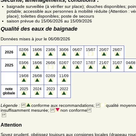
baignade surveillée (à vérifier sur place); douches disponibles; poin
potable; accessible aux personnes à mobilité réduite (Attention : vér
place); toilettes disponibles; poste de secours
saison prévue du 15/06/2026 au 15/09/2026
Qualité des eaux de baignade
Données mises à jour le 06/08/2026
02/06
18/06
23/06
30/06
06/07
15/07
20/07
28/07
2026
03/06
18/06
26/06
02/07
07/07
17/07
21/07
31/07
04/08
2025
19/08
28/08
02/09
11/09
note
2025
2024
2023
2022
globale
Légende :
conforme aux recommandations;
qualité moyenn
insuffisamment mesurée;
non conforme
Attention
Soyez prudent, obéissez toujours aux consignes locales (drapeau rou