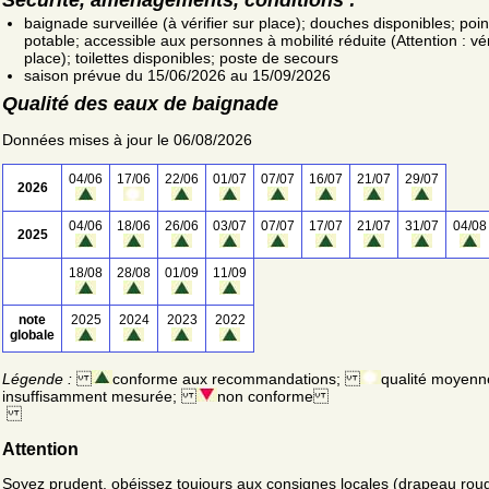
baignade surveillée (à vérifier sur place); douches disponibles; poin
potable; accessible aux personnes à mobilité réduite (Attention : vér
place); toilettes disponibles; poste de secours
saison prévue du 15/06/2026 au 15/09/2026
Qualité des eaux de baignade
Données mises à jour le 06/08/2026
04/06
17/06
22/06
01/07
07/07
16/07
21/07
29/07
2026
04/06
18/06
26/06
03/07
07/07
17/07
21/07
31/07
04/08
2025
18/08
28/08
01/09
11/09
note
2025
2024
2023
2022
globale
Légende :
conforme aux recommandations;
qualité moyenn
insuffisamment mesurée;
non conforme
Attention
Soyez prudent, obéissez toujours aux consignes locales (drapeau rou