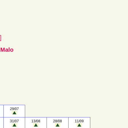
e
-Malo
29/07
31/07
13/08
28/08
11/09