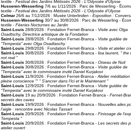
textile -
Festival des Jardins Métissés 2026 - L'Odyssée d'Ulysse
Husseren-Wesserling
7/6 au 1/11/2026 : Parc de Wesserling - Écom
textile -
Festival des Jardins Métissés 2026 - L'Odyssée d'Ulysse
Colmar
26/6 au 7/12/2026 : Musée Unterlinden -
Exposition : Convers
Husseren-Wesserling
30/7 au 30/8/2026 : Parc de Wesserling - Éc
textile -
Féeries Nocturnes au Jardin
Saint-Louis
28/8/2026 : Fondation Fernet-Branca -
Visite avec Olga
Osadtschy, Directrice artistique de la Fondation
Saint-Louis
28/8/2026 : Fondation Fernet-Branca -
Visite guidée de
"Tempesta" avec Olga Osadtaschy
Saint-Louis
29/8/2026 : Fondation Fernet-Branca -
Visite et atelier cr
Saint-Louis
30/8/2026 : Fondation Fernet-Branca -
lisa laurent, " the
not real "
Saint-Louis
30/8/2026 : Fondation Fernet-Branca -
Oiseau de Nuit
Saint-Louis
30/8/2026 : Fondation Fernet-Branca -
Visite guidée de
"Tempesta" avec le commissaire invité Daniel Kurjakovi
Saint-Louis
11/9/2026 : Fondation Fernet-Branca -
Atelier méditation
pleine conscience "” " S'ancrer dans l'Ici et le Maintenant "
Saint-Louis
12/9/2026 : Fondation Fernet-Branca -
Visite guidée de
"Tempesta" avec le commissaire invité Daniel Kurjakovi
Saint-Louis
19 au 20/9/2026 : Fondation Fernet-Branca -
Fernet-Bran
secrets des caves
Saint-Louis
19/9/2026 : Fondation Fernet-Branca -
Nouvelles ailes p
l'aigle : rencontre avec Nicolas Tassart
Saint-Louis
20/9/2026 : Fondation Fernet-Branca -
Finissage de l'exp
Tempesta "
Saint-Louis
20/9/2026 : Fondation Fernet-Branca -
Les secrets des p
atelier ouvert