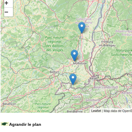
+
−
Leaflet
| Map data de OpenS
Agrandir le plan