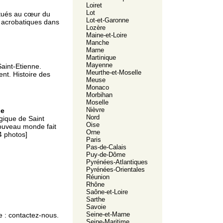
Loiret
Lot
itués au cœur du
Lot-et-Garonne
 acrobatiques dans
Lozère
Maine-et-Loire
Manche
Marne
Martinique
Mayenne
Saint-Etienne.
Meurthe-et-Moselle
nt. Histoire des
Meuse
Monaco
Morbihan
Moselle
Nièvre
ne
Nord
gique de Saint
Oise
nouveau monde fait
Orne
4 photos]
Paris
Pas-de-Calais
Puy-de-Dôme
Pyrénées-Atlantiques
Pyrénées-Orientales
Réunion
Rhône
Saône-et-Loire
Sarthe
Savoie
Seine-et-Marne
e :
contactez-nous.
Seine-Maritime