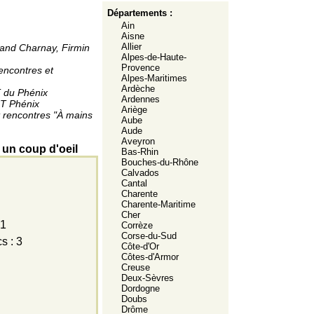
Départements :
Ain
Aisne
Allier
mand Charnay, Firmin
Alpes-de-Haute-
Provence
rencontres et
Alpes-Maritimes
Ardèche
 du Phénix
Ardennes
ST Phénix
Ariège
t rencontres "À mains
Aube
Aude
Aveyron
 un coup d'oeil
Bas-Rhin
Bouches-du-Rhône
Calvados
Cantal
Charente
Charente-Maritime
Cher
 1
Corrèze
Corse-du-Sud
s : 3
Côte-d'Or
Côtes-d'Armor
Creuse
Deux-Sèvres
Dordogne
Doubs
Drôme