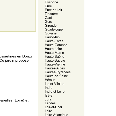
Essonne
Eure
Eure-et-Loir
Finistère
Gard
Gers
Gironde
Guadeloupe
Guyane
Haut-Rhin
Haute-Corse
Haute-Garonne
Haute-Loire
Haute-Marne
 Essertines en Donzy
Haute-Saône
Ce jardin propose
Haute-Savoie
Haute-Vienne
Hautes-Alpes
Hautes-Pyrénées
Hauts-de-Seine
Hérault
Ille-et-Vilaine
Indre
Indre-et-Loire
Isère
Jura
reilles (Loire) et
Landes
Loir-et-Cher
Loire
Loire-Atlantique