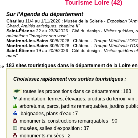
Tourisme Loire (42)
Sur l'Agenda du département
Charlieu
11/4 au 1/11/2026 : Musée de la Soierie -
Exposition "Ar
Girard, Amitiés artistiques, chapitre II"
Saint-Étienne
22 au 23/8/2026 : Cité du design -
Visites guidées, 
animations "Imaginer son vase"
Montrond-les-Bains
30/8/2026 : Château -
Troupe Médiéval l'OST
Montrond-les-Bains
30/8/2026 : Château -
Troupe Médiévale l'O
Saint-Étienne
19 au 20/9/2026 : Cité du design -
Visites guidées e
nues"
183 sites touristiques dans le département de la Loire en
me
Choisissez rapidement vos sorties touristiques :
toutes les propositions dans ce département : 183
alimentation, fermes, élevages, produits du terroir, vin :
arboretums, parcs, jardins remarquables, jardins public
baignades, plans d'eau : 7
monuments, constructions remarquables : 90
musées, salles d'exposition : 37
monuments-musées : 2