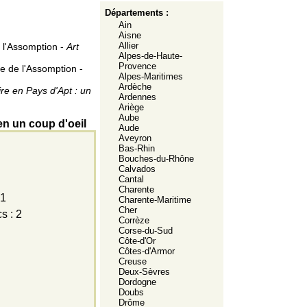
Départements :
Ain
Aisne
Allier
 l'Assomption -
Art
Alpes-de-Haute-
Provence
e de l'Assomption -
Alpes-Maritimes
Ardèche
ire en Pays d'Apt : un
Ardennes
Ariège
Aube
en un coup d'oeil
Aude
Aveyron
Bas-Rhin
Bouches-du-Rhône
Calvados
Cantal
Charente
 1
Charente-Maritime
Cher
s : 2
Corrèze
Corse-du-Sud
Côte-d'Or
Côtes-d'Armor
Creuse
Deux-Sèvres
Dordogne
Doubs
Drôme