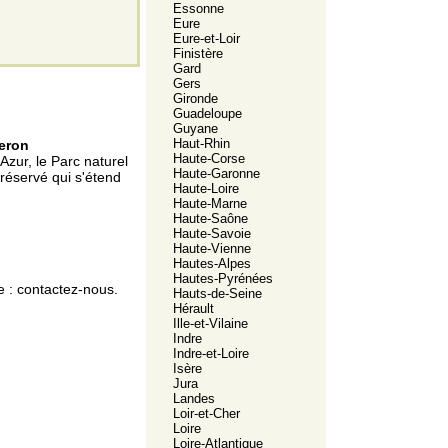
Essonne
Eure
Eure-et-Loir
Finistère
Gard
Gers
Gironde
Guadeloupe
Guyane
Haut-Rhin
beron
Haute-Corse
zur, le Parc naturel
Haute-Garonne
réservé qui s'étend
Haute-Loire
Haute-Marne
Haute-Saône
Haute-Savoie
Haute-Vienne
Hautes-Alpes
Hautes-Pyrénées
e :
contactez-nous.
Hauts-de-Seine
Hérault
Ille-et-Vilaine
Indre
Indre-et-Loire
Isère
Jura
Landes
Loir-et-Cher
Loire
Loire-Atlantique