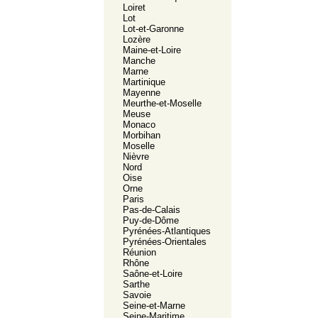
Loiret
Lot
Lot-et-Garonne
Lozère
Maine-et-Loire
Manche
Marne
Martinique
Mayenne
Meurthe-et-Moselle
Meuse
Monaco
Morbihan
Moselle
Nièvre
Nord
Oise
Orne
Paris
Pas-de-Calais
Puy-de-Dôme
Pyrénées-Atlantiques
Pyrénées-Orientales
Réunion
Rhône
Saône-et-Loire
Sarthe
Savoie
Seine-et-Marne
Seine-Maritime