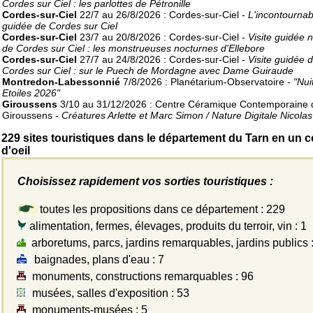
Cordes sur Ciel : les parlottes de Pétronille
Cordes-sur-Ciel
22/7 au 26/8/2026 : Cordes-sur-Ciel -
L'incontournabl
guidée de Cordes sur Ciel
Cordes-sur-Ciel
23/7 au 20/8/2026 : Cordes-sur-Ciel -
Visite guidée 
de Cordes sur Ciel : les monstrueuses nocturnes d'Ellebore
Cordes-sur-Ciel
27/7 au 24/8/2026 : Cordes-sur-Ciel -
Visite guidée 
Cordes sur Ciel : sur le Puech de Mordagne avec Dame Guiraude
Montredon-Labessonnié
7/8/2026 : Planétarium-Observatoire -
"Nui
Etoiles 2026"
Giroussens
3/10 au 31/12/2026 : Centre Céramique Contemporaine 
Giroussens -
Créatures Arlette et Marc Simon / Nature Digitale Nicola
229 sites touristiques dans le département du Tarn en un 
d'oeil
Choisissez rapidement vos sorties touristiques :
toutes les propositions dans ce département : 229
alimentation, fermes, élevages, produits du terroir, vin : 1
arboretums, parcs, jardins remarquables, jardins publics 
baignades, plans d'eau : 7
monuments, constructions remarquables : 96
musées, salles d'exposition : 53
monuments-musées : 5