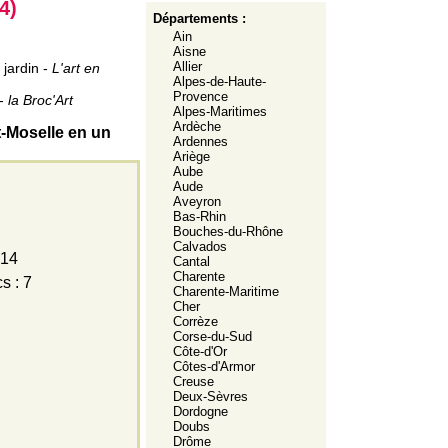
4)
Départements :
Ain
Aisne
Allier
jardin -
L'art en
Alpes-de-Haute-
Provence
 -
la Broc'Art
Alpes-Maritimes
Ardèche
t-Moselle en un
Ardennes
Ariège
Aube
Aude
Aveyron
Bas-Rhin
Bouches-du-Rhône
Calvados
 14
Cantal
Charente
s : 7
Charente-Maritime
Cher
Corrèze
Corse-du-Sud
Côte-d'Or
Côtes-d'Armor
Creuse
Deux-Sèvres
Dordogne
Doubs
Drôme