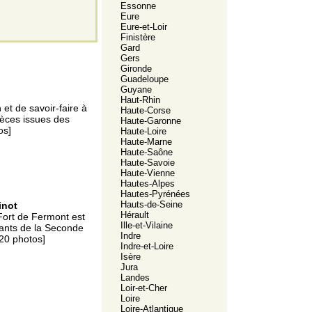
Essonne
Eure
Eure-et-Loir
Finistère
Gard
Gers
Gironde
Guadeloupe
Guyane
Haut-Rhin
et de savoir-faire à
Haute-Corse
ièces issues des
Haute-Garonne
os]
Haute-Loire
Haute-Marne
Haute-Saône
Haute-Savoie
Haute-Vienne
Hautes-Alpes
Hautes-Pyrénées
Hauts-de-Seine
inot
Hérault
Fort de Fermont est
Ille-et-Vilaine
nnants de la Seconde
Indre
20 photos]
Indre-et-Loire
Isère
Jura
Landes
Loir-et-Cher
Loire
Loire-Atlantique