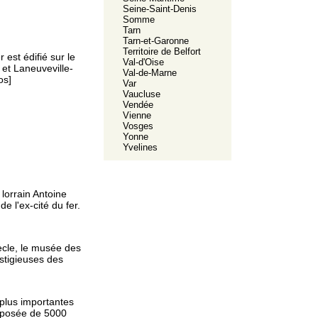
Seine-Saint-Denis
Somme
Tarn
Tarn-et-Garonne
Territoire de Belfort
 est édifié sur le
Val-d'Oise
et Laneuveville-
Val-de-Marne
os]
Var
Vaucluse
Vendée
Vienne
Vosges
Yonne
Yvelines
lorrain Antoine
e l'ex-cité du fer.
iècle, le musée des
stigieuses des
plus importantes
mposée de 5000