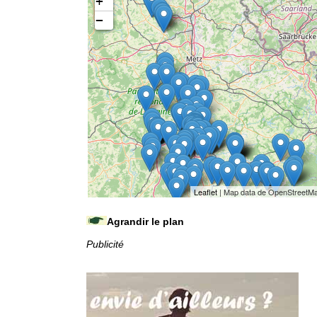
+
−
Leaflet
| Map data de OpenStreetM
Agrandir le plan
Publicité