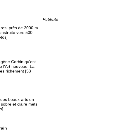
Publicité
ctares, près de 2000 m
onstruite vers 500
otos]
ugène Corbin qu'est
 l'Art nouveau. La
es richement [53
 des beaux-arts en
 sobre et claire mets
s]
rain