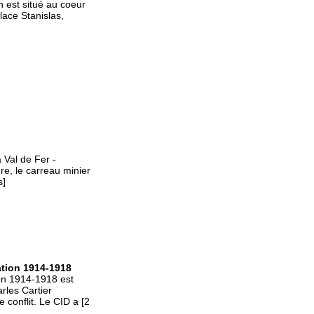
n est situé au coeur
place Stanislas,
 Val de Fer -
re, le carreau minier
s]
ation 1914-1918
on 1914-1918 est
rles Cartier
 conflit. Le CID a [2