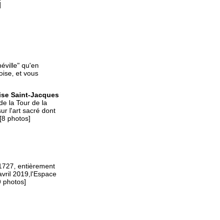
]
éville" qu'en
oise, et vous
lise Saint-Jacques
de la Tour de la
r l'art sacré dont
[8 photos]
 1727, entièrement
avril 2019,l'Espace
9 photos]