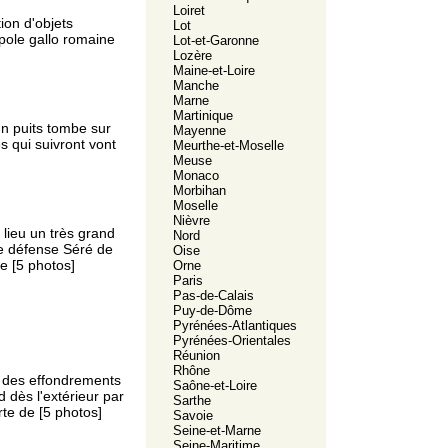
Loiret
ion d'objets
Lot
pole gallo romaine
Lot-et-Garonne
Lozère
Maine-et-Loire
Manche
Marne
Martinique
n puits tombe sur
Mayenne
s qui suivront vont
Meurthe-et-Moselle
Meuse
Monaco
Morbihan
Moselle
Nièvre
lieu un très grand
Nord
e défense Séré de
Oise
ne [5 photos]
Orne
Paris
Pas-de-Calais
Puy-de-Dôme
Pyrénées-Atlantiques
Pyrénées-Orientales
Réunion
Rhône
s des effondrements
Saône-et-Loire
 dès l'extérieur par
Sarthe
rte de [5 photos]
Savoie
Seine-et-Marne
Seine-Maritime