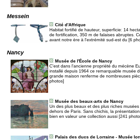
Messein
Cité d'Affrique
Habitat fortifié de hauteur, superficie: 14 he
de fortification, 350 m de falaises abruptes. C
avant notre ère à l'extrémité sud-est du [6 ph
Nancy
Musée de l'École de Nancy
C'est dans l'ancienne propriété du mécène E
installé depuis 1964 ce remarquable musée de
grande maison renferme de nombreuses pièc
photos]
Musée des beaux-arts de Nancy
Un des plus beaux et des plus riches musées
dehors de Paris. Sans chichis, la présentation
bien en valeur une collection aussi [241 photo
Palais des ducs de Lorraine - Musée lor