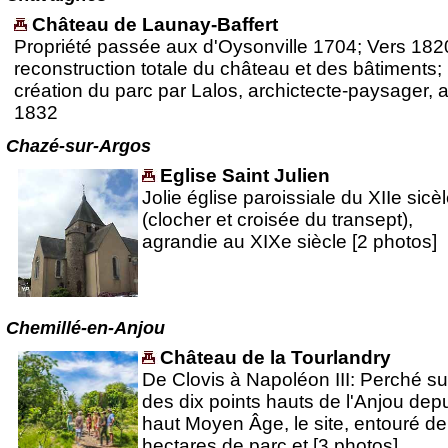
Château de Launay-Baffert
Propriété passée aux d'Oysonville 1704; Vers 182
reconstruction totale du château et des bâtiments;
création du parc par Lalos, archictecte-paysager, 
1832
Chazé-sur-Argos
Eglise Saint Julien
Jolie église paroissiale du XIIe sicè
(clocher et croisée du transept),
agrandie au XIXe siècle [2 photos]
Chemillé-en-Anjou
Château de la Tourlandry
De Clovis à Napoléon III: Perché sur
des dix points hauts de l'Anjou depu
haut Moyen Âge, le site, entouré de 
hectares de parc et [3 photos]