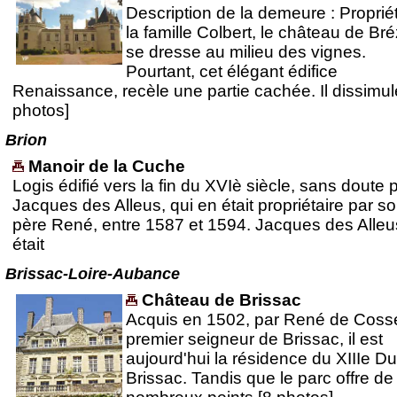
Description de la demeure : Proprié
la famille Colbert, le château de Br
se dresse au milieu des vignes.
Pourtant, cet élégant édifice
Renaissance, recèle une partie cachée. Il dissimul
photos]
Brion
Manoir de la Cuche
Logis édifié vers la fin du XVIè siècle, sans doute 
Jacques des Alleus, qui en était propriétaire par s
père René, entre 1587 et 1594. Jacques des Alleu
était
Brissac-Loire-Aubance
Château de Brissac
Acquis en 1502, par René de Coss
premier seigneur de Brissac, il est
aujourd'hui la résidence du XIIIe D
Brissac. Tandis que le parc offre de