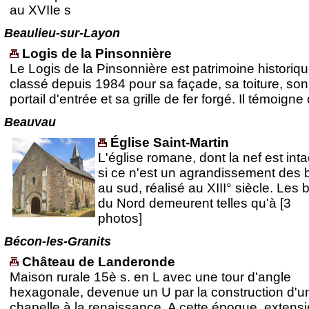
au XVIIe s
Beaulieu-sur-Layon
Logis de la Pinsonnière
Le Logis de la Pinsonnière est patrimoine historiq
classé depuis 1984 pour sa façade, sa toiture, son
portail d'entrée et sa grille de fer forgé. Il témoigne 
Beauvau
Église Saint-Martin
L'église romane, dont la nef est inta
si ce n'est un agrandissement des 
au sud, réalisé au XIII° siècle. Les 
du Nord demeurent telles qu'à [3
photos]
Bécon-les-Granits
Château de Landeronde
Maison rurale 15è s. en L avec une tour d'angle
hexagonale, devenue un U par la construction d'u
chapelle à la renaissance. A cette époque, extens