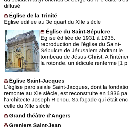
diffusé
Église de la Trinité
Eglise édifiée au 3e quart du XIIe siècle
Église du Saint-Sépulcre
Eglise édifiée de 1931 à 1935,
reproduction de l'église du Saint-
Sépulcre de Jérusalem abritant le
tombeau de Jésus-Christ. A l'intérie
la rotonde, un édicule renferme [1 p
Église Saint-Jacques
L'église paroissiale Saint-Jacques, dont la fondati
remonte au XIe siècle, est reconstruite en 1836 pa
l'architecte Joseph Richou. Sa façade qui était en
celle du XIIe siècle
Grand théâtre d'Angers
Greniers Saint-Jean