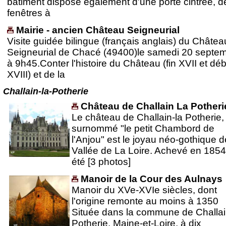
bâtiment dispose également d'une porte cintrée, d
fenêtres à
Mairie - ancien Château Seigneurial
Visite guidée bilingue (français anglais) du Châtea
Seigneurial de Chacé (49400)le samedi 20 septe
à 9h45.Conter l'histoire du Château (fin XVII et dé
XVIII) et de la
Challain-la-Potherie
Château de Challain La Potheri
Le château de Challain-la Potherie,
surnommé "le petit Chambord de
l'Anjou" est le joyau néo-gothique d
Vallée de La Loire. Achevé en 1854, 
été [3 photos]
Manoir de la Cour des Aulnays
Manoir du XVe-XVIe siècles, dont
l'origine remonte au moins à 1350
Située dans la commune de Challai
Potherie, Maine-et-Loire, à dix