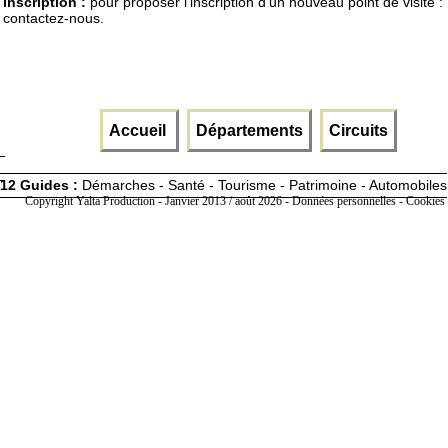
Inscription :
pour proposer l'inscription d'un nouveau point de visite :
contactez-nous.
Accueil
Départements
Circuits
12 Guides :
Démarches - Santé - Tourisme - Patrimoine - Automobiles
Copyright Yalta Production - Janvier 2013 / août 2026 -
Données personnelles - Cookies