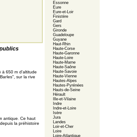
Essonne
Eure
Eure-et-Loir
Finistère
Gard
Gers
Gironde
Guadeloupe
Guyane
Haut-Rhin
publics
Haute-Corse
Haute-Garonne
Haute-Loire
Haute-Marne
Haute-Saône
Haute-Savoie
é à 650 m d'altitude
Haute-Vienne
Barles", sur la rive
Hautes-Alpes
Hautes-Pyrénées
Hauts-de-Seine
Hérault
Ille-et-Vilaine
Indre
Indre-et-Loire
Isère
Jura
m antique. Ce haut
Landes
é depuis la préhistoire
Loir-et-Cher
Loire
Loire-Atlantique