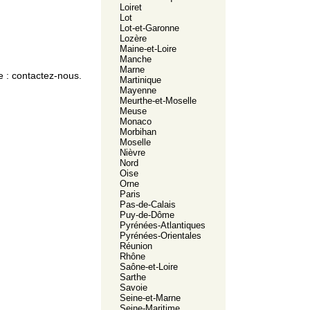
Loiret
Lot
Lot-et-Garonne
Lozère
Maine-et-Loire
Manche
Marne
e :
contactez-nous.
Martinique
Mayenne
Meurthe-et-Moselle
Meuse
Monaco
Morbihan
Moselle
Nièvre
Nord
Oise
Orne
Paris
Pas-de-Calais
Puy-de-Dôme
Pyrénées-Atlantiques
Pyrénées-Orientales
Réunion
Rhône
Saône-et-Loire
Sarthe
Savoie
Seine-et-Marne
Seine-Maritime