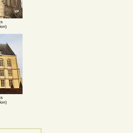
cs
ion
)
cs
ion
)