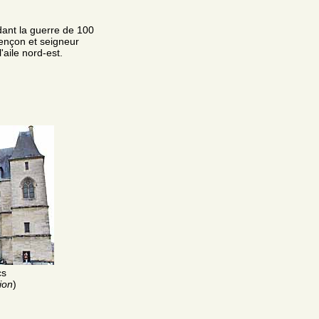
dant la guerre de 100
lençon et seigneur
'aile nord-est.
cs
ion
)