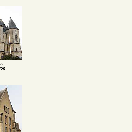
cs
ion
)