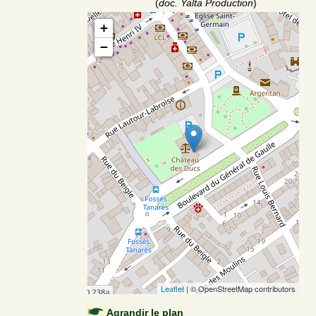
(
doc. Yalta Production
)
+
−
Leaflet
| © OpenStreetMap contributors
Agrandir le plan