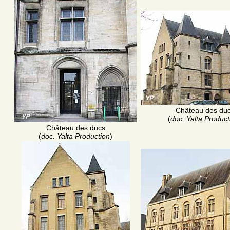
Château des du
(
doc. Yalta Product
Château des ducs
(
doc. Yalta Production
)