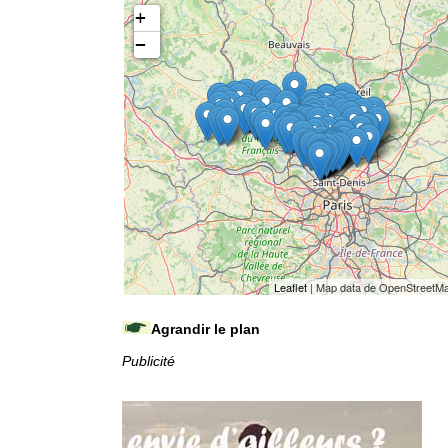
+
−
Leaflet
| Map data de OpenStreetM
Agrandir le plan
Publicité