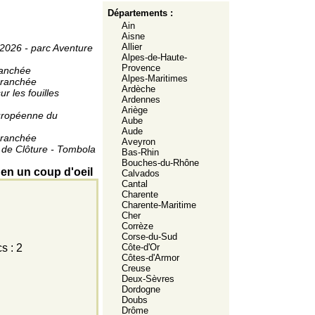
Départements :
Ain
Aisne
Allier
2026 - parc Aventure
Alpes-de-Haute-
Provence
ranchée
Alpes-Maritimes
Branchée
Ardèche
ur les fouilles
Ardennes
Ariège
uropéenne du
Aube
Aude
Branchée
Aveyron
de Clôture - Tombola
Bas-Rhin
Bouches-du-Rhône
 en un coup d'oeil
Calvados
Cantal
Charente
Charente-Maritime
Cher
Corrèze
Corse-du-Sud
s : 2
Côte-d'Or
Côtes-d'Armor
Creuse
Deux-Sèvres
Dordogne
Doubs
Drôme