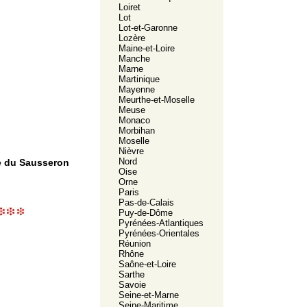
Loiret
Lot
Lot-et-Garonne
Lozère
Maine-et-Loire
Manche
Marne
Martinique
Mayenne
Meurthe-et-Moselle
Meuse
Monaco
Morbihan
Moselle
Nièvre
Nord
lée du Sausseron
Oise
Orne
Paris
Pas-de-Calais
Puy-de-Dôme
Pyrénées-Atlantiques
Pyrénées-Orientales
Réunion
Rhône
Saône-et-Loire
Sarthe
Savoie
Seine-et-Marne
Seine-Maritime