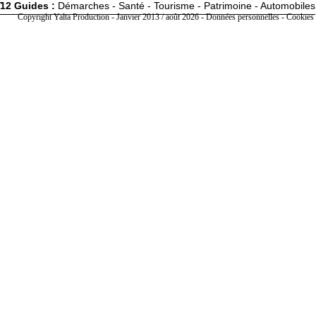
12 Guides :
Démarches - Santé - Tourisme - Patrimoine - Automobiles
Copyright Yalta Production - Janvier 2013 / août 2026 -
Données personnelles - Cookies