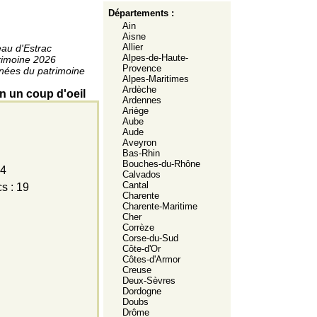
Départements :
Ain
Aisne
Allier
au d'Estrac
Alpes-de-Haute-
rimoine 2026
Provence
nées du patrimoine
Alpes-Maritimes
Ardèche
n un coup d'oeil
Ardennes
Ariège
Aube
Aude
Aveyron
Bas-Rhin
Bouches-du-Rhône
 4
Calvados
Cantal
s : 19
Charente
Charente-Maritime
Cher
Corrèze
Corse-du-Sud
Côte-d'Or
Côtes-d'Armor
Creuse
Deux-Sèvres
Dordogne
Doubs
Drôme