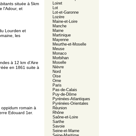
Loiret
itants située à 5km
Lot
e l'Adour, et
Lot-et-Garonne
Lozère
Maine-et-Loire
Manche
Marne
 du Lourden et
Martinique
omaine, les
Mayenne
Meurthe-et-Moselle
Meuse
Monaco
Morbihan
Moselle
ndes à 12 km d'Aire
Nièvre
créée en 1861 suite à
Nord
Oise
Orne
Paris
Pas-de-Calais
Puy-de-Dôme
Pyrénées-Atlantiques
Pyrénées-Orientales
n oppidum romain à
Réunion
Rhône
erre Edouard 1er.
Saône-et-Loire
Sarthe
Savoie
Seine-et-Marne
Seine-Maritime