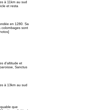
es à 11km au sud
cle et resta
fondée en 1280. Sa
 à colombages sont
hotos]
s d'altitude et
 paroisse, Sanctus
es à 13km au sud
rquable que