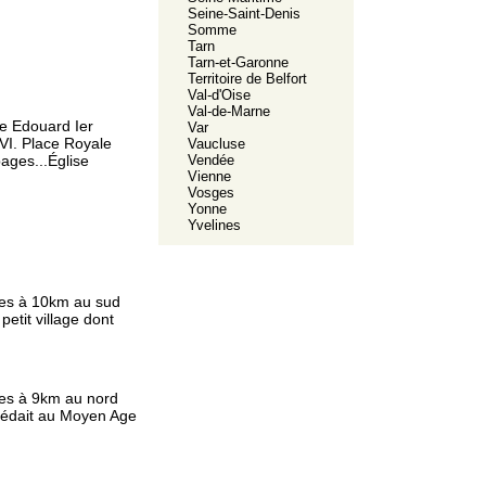
Seine-Saint-Denis
Somme
Tarn
Tarn-et-Garonne
Territoire de Belfort
Val-d'Oise
Val-de-Marne
re Edouard Ier
Var
VI. Place Royale
Vaucluse
Vendée
ages...Église
Vienne
Vosges
Yonne
Yvelines
es à 10km au sud
petit village dont
es à 9km au nord
ssédait au Moyen Age