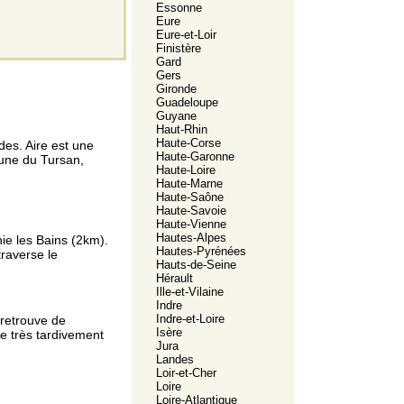
Essonne
Eure
Eure-et-Loir
Finistère
Gard
Gers
Gironde
Guadeloupe
Guyane
Haut-Rhin
Haute-Corse
es. Aire est une
Haute-Garonne
mune du Tursan,
Haute-Loire
Haute-Marne
Haute-Saône
Haute-Savoie
Haute-Vienne
Hautes-Alpes
ie les Bains (2km).
Hautes-Pyrénées
raverse le
Hauts-de-Seine
Hérault
Ille-et-Vilaine
Indre
Indre-et-Loire
 retrouve de
Isère
e très tardivement
Jura
Landes
Loir-et-Cher
Loire
Loire-Atlantique