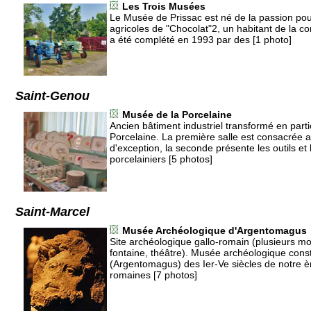
Les Trois Musées
Le Musée de Prissac est né de la passion po
agricoles de "Chocolat"2, un habitant de la
a été complété en 1993 par des [1 photo]
Saint-Genou
Musée de la Porcelaine
Ancien bâtiment industriel transformé en part
Porcelaine. La première salle est consacrée 
d'exception, la seconde présente les outils et
porcelainiers [5 photos]
Saint-Marcel
Musée Archéologique d'Argentomagus
Site archéologique gallo-romain (plusieurs m
fontaine, théâtre). Musée archéologique constr
(Argentomagus) des Ier-Ve siècles de notre èr
romaines [7 photos]