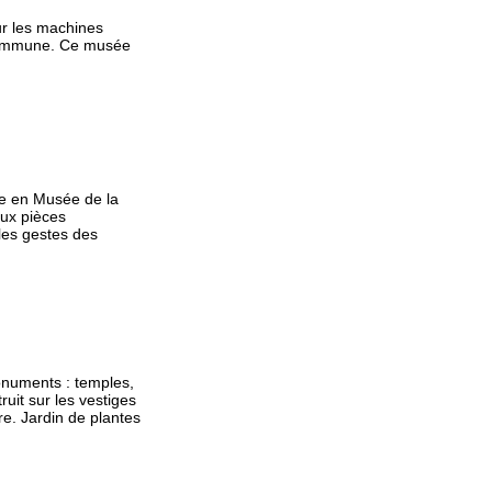
ur les machines
 commune. Ce musée
ie en Musée de la
aux pièces
 les gestes des
onuments : temples,
uit sur les vestiges
e. Jardin de plantes