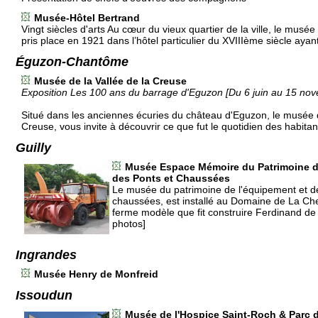
Musée-Hôtel Bertrand
Vingt siècles d'arts Au cœur du vieux quartier de la ville, le mus
pris place en 1921 dans l’hôtel particulier du XVIIIème siècle aya
Éguzon-Chantôme
Musée de la Vallée de la Creuse
Exposition Les 100 ans du barrage d'Eguzon [Du 6 juin au 15 no
Situé dans les anciennes écuries du château d'Eguzon, le musée d
Creuse, vous invite à découvrir ce que fut le quotidien des habitan
Guilly
Musée Espace Mémoire du Patrimoine d
des Ponts et Chaussées
Le musée du patrimoine de l'équipement et d
chaussées, est installé au Domaine de La Ch
ferme modèle que fit construire Ferdinand d
photos]
Ingrandes
Musée Henry de Monfreid
Issoudun
Musée de l'Hospice Saint-Roch & Parc 