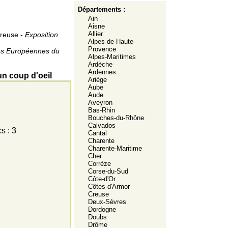
Départements :
Ain
Aisne
Allier
Creuse -
Exposition
Alpes-de-Haute-
Provence
es Européennes du
Alpes-Maritimes
Ardèche
Ardennes
un coup d'oeil
Ariège
Aube
Aude
Aveyron
Bas-Rhin
Bouches-du-Rhône
Calvados
s : 3
Cantal
Charente
Charente-Maritime
Cher
Corrèze
Corse-du-Sud
Côte-d'Or
Côtes-d'Armor
Creuse
Deux-Sèvres
Dordogne
Doubs
Drôme