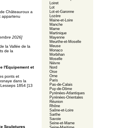
Loiret
Lot
Lot-et-Garonne
ée de Châteauroux a
Lozère
nt appartenu
Maine-et-Loire
Manche
Marne
Martinique
vembre 2026]
Mayenne
Meurthe-et-Moselle
Meuse
e la Vallée de la
Monaco
ts de la
Morbihan
Moselle
Nièvre
e l'Equipement et
Nord
Oise
Orne
es ponts et
Paris
esnaye dans la
Pas-de-Calais
e Lesseps 1854 [13
Puy-de-Dôme
Pyrénées-Atlantiques
Pyrénées-Orientales
Réunion
Rhône
Saône-et-Loire
Sarthe
Savoie
Seine-et-Marne
de Sculptures
Seine-Maritime