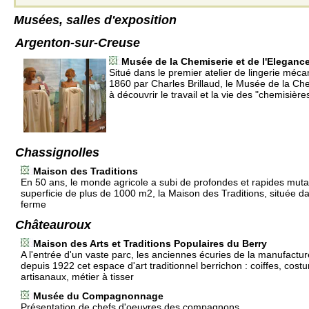
Musées, salles d'exposition
Argenton-sur-Creuse
Musée de la Chemiserie et de l'Eleganc
Situé dans le premier atelier de lingerie méc
1860 par Charles Brillaud, le Musée de la Che
à découvrir le travail et la vie des "chemisière
Chassignolles
Maison des Traditions
En 50 ans, le monde agricole a subi de profondes et rapides muta
superficie de plus de 1000 m2, la Maison des Traditions, située 
ferme
Châteauroux
Maison des Arts et Traditions Populaires du Berry
A l'entrée d'un vaste parc, les anciennes écuries de la manufactur
depuis 1922 cet espace d'art traditionnel berrichon : coiffes, costu
artisanaux, métier à tisser
Musée du Compagnonnage
Présentation de chefs d'oeuvres des compagnons