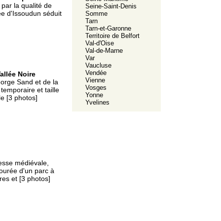
ar la qualité de
Seine-Saint-Denis
ée d'Issoudun séduit
Somme
Tarn
Tarn-et-Garonne
Territoire de Belfort
Val-d'Oise
Val-de-Marne
Var
Vaucluse
Vendée
allée Noire
Vienne
orge Sand et de la
Vosges
emporaire et taille
Yonne
le [3 photos]
Yvelines
resse médiévale,
tourée d'un parc à
res et [3 photos]