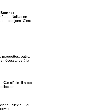
 Brenne)
hâteau Naillac en
 deux donjons. C'est
: maquettes, outils,
es nécessaires à la
u XXe siècle. Il a été
ollection
at du silex qui, du
uire l