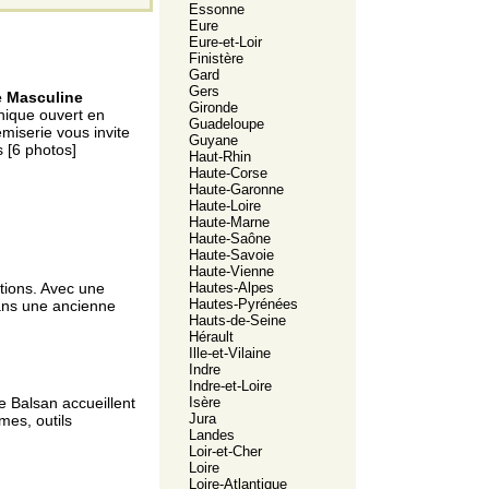
Essonne
Eure
Eure-et-Loir
Finistère
Gard
Gers
e Masculine
Gironde
anique ouvert en
Guadeloupe
miserie vous invite
Guyane
s [6 photos]
Haut-Rhin
Haute-Corse
Haute-Garonne
Haute-Loire
Haute-Marne
Haute-Saône
Haute-Savoie
Haute-Vienne
Hautes-Alpes
tions. Avec une
Hautes-Pyrénées
dans une ancienne
Hauts-de-Seine
Hérault
Ille-et-Vilaine
Indre
Indre-et-Loire
Isère
e Balsan accueillent
Jura
mes, outils
Landes
Loir-et-Cher
Loire
Loire-Atlantique