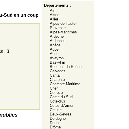
Départements :
Ain
-du-Sud en un coup
Aisne
Allier
Alpes-de-Haute-
Provence
Alpes-Maritimes
Ardèche
Ardennes
Ariège
Aube
s : 3
Aude
Aveyron
Bas-Rhin
Bouches-du-Rhône
Calvados
Cantal
Charente
Charente-Maritime
Cher
Corrèze
Corse-du-Sud
Côte-d'Or
Côtes-d'Armor
Creuse
publics
Deux-Sèvres
Dordogne
Doubs
Drôme