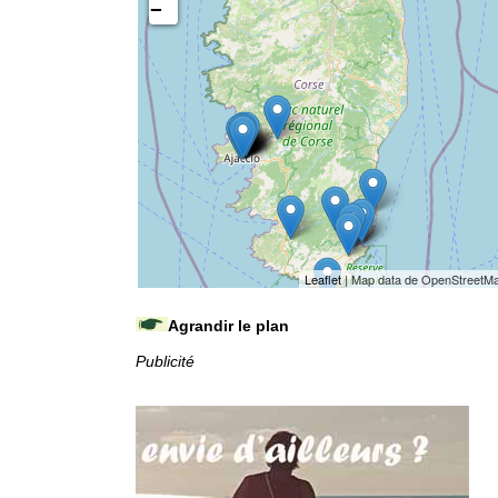
−
Leaflet
| Map data de OpenStreetM
Agrandir le plan
Publicité