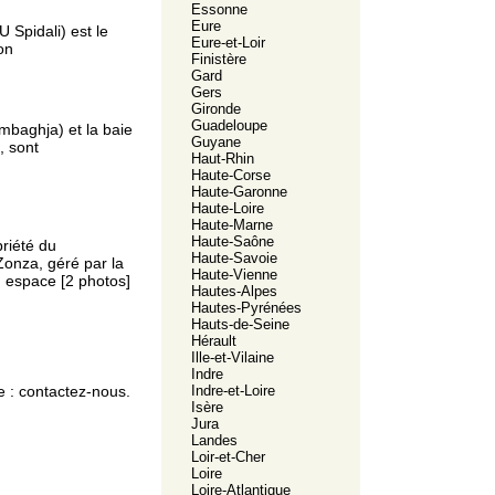
Essonne
Eure
 Spidali) est le
Eure-et-Loir
on
Finistère
Gard
Gers
Gironde
Guadeloupe
mbaghja) et la baie
Guyane
, sont
Haut-Rhin
Haute-Corse
Haute-Garonne
Haute-Loire
Haute-Marne
Haute-Saône
riété du
Haute-Savoie
Zonza, géré par la
Haute-Vienne
n espace [2 photos]
Hautes-Alpes
Hautes-Pyrénées
Hauts-de-Seine
Hérault
Ille-et-Vilaine
Indre
e :
contactez-nous.
Indre-et-Loire
Isère
Jura
Landes
Loir-et-Cher
Loire
Loire-Atlantique