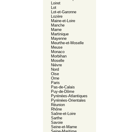
Loiret
Lot
Lot-et-Garonne
Lozère
Maine-et-Loire
Manche
Marne
Martinique
Mayenne
Meurthe-et-Moselle
Meuse
Monaco
Morbihan
Moselle
Nièvre
Nord
Oise
Orne
Paris
Pas-de-Calais
Puy-de-Dôme
Pyrénées-Atlantiques
Pyrénées-Orientales
Réunion
Rhône
Saône-et-Loire
Sarthe
Savoie
Seine-et-Marne
Seine-Maritime