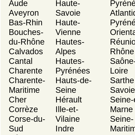
Aude
Haute-
Pyréné
Aveyron
Savoie
Atlant
Bas-Rhin
Haute-
Pyréné
Bouches-
Vienne
Orient
du-Rhône
Hautes-
Réuni
Calvados
Alpes
Rhône
Cantal
Hautes-
Saône-
Charente
Pyrénées
Loire
Charente-
Hauts-de-
Sarthe
Maritime
Seine
Savoie
Cher
Hérault
Seine-
Corrèze
Ille-et-
Marne
Corse-du-
Vilaine
Seine-
Sud
Indre
Mariti