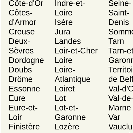
Côte-d'Or
Indre-et-
Seine-
Côtes-
Loire
Saint-
d'Armor
Isère
Denis
Creuse
Jura
Somm
Deux-
Landes
Tarn
Sèvres
Loir-et-Cher
Tarn-et
Dordogne
Loire
Garon
Doubs
Loire-
Territo
Drôme
Atlantique
de Belf
Essonne
Loiret
Val-d'
Eure
Lot
Val-de
Eure-et-
Lot-et-
Marne
Loir
Garonne
Var
Finistère
Lozère
Vauclu