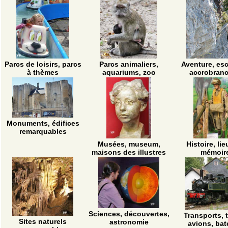
Parcs de loisirs, parcs
Parcs animaliers,
Aventure, esc
à thèmes
aquariums, zoo
accrobran
Monuments, édifices
remarquables
Musées, museum,
Histoire, li
maisons des illustres
mémoir
Sciences, découvertes,
Transports, t
Sites naturels
astronomie
avions, ba