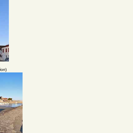
ion
)