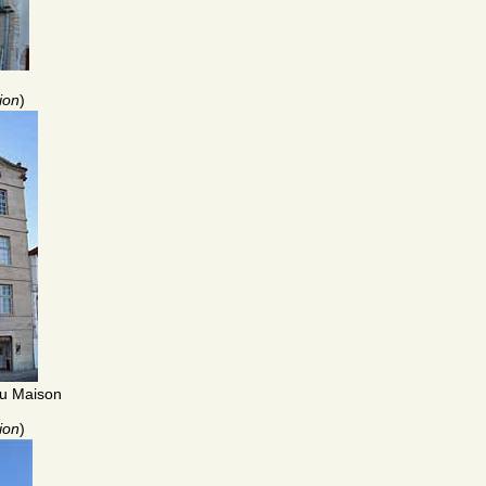
ion
)
ou Maison
ion
)