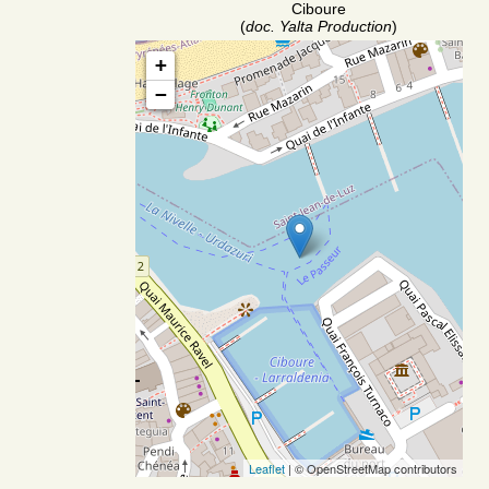
Ciboure
(
doc. Yalta Production
)
+
−
Leaflet
| © OpenStreetMap contributors