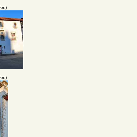
ion
)
ion
)