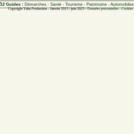
12 Guides :
Démarches - Santé - Tourisme - Patrimoine - Automobiles
Copyright Yalta Production - Janvier 2013 / juin 2025 -
Données personnelles - Cookies