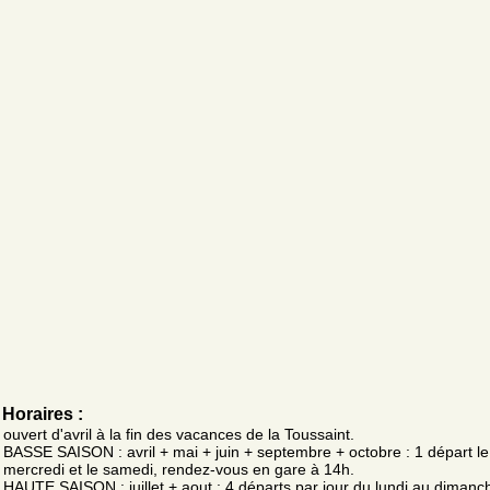
Horaires :
ouvert d'avril à la fin des vacances de la Toussaint.
BASSE SAISON : avril + mai + juin + septembre + octobre : 1 départ le
mercredi et le samedi, rendez-vous en gare à 14h.
HAUTE SAISON : juillet + aout : 4 départs par jour du lundi au dimanc