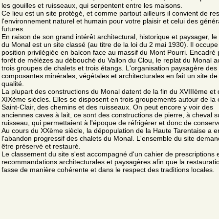
les gouilles et ruisseaux, qui serpentent entre les maisons.
Ce lieu est un site protégé, et comme partout ailleurs il convient de re
l'environnement naturel et humain pour votre plaisir et celui des génér
futures.
En raison de son grand intérêt architectural, historique et paysager, 
du Monal est un site classé (au titre de la loi du 2 mai 1930). Il occup
position privilégiée en balcon face au massif du Mont Pourri. Encadré 
forêt de mélèzes au débouché du Vallon du Clou, le replat du Monal ac
trois groupes de chalets et trois étangs. L'organisation paysagère des
composantes minérales, végétales et architecturales en fait un site d
qualité.
La plupart des constructions du Monal datent de la fin du XVIIIème et
XIXème siècles. Elles se disposent en trois groupements autour de la 
Saint-Clair, des chemins et des ruisseaux. On peut encore y voir des
anciennes caves à lait, ce sont des constructions de pierre, à cheval s
ruisseau, qui permettaient à l'époque de réfrigérer et donc de conserver
Au cours du XXème siècle, la dépopulation de la Haute Tarentaise a e
l'abandon progressif des chalets du Monal. L'ensemble du site deman
être préservé et restauré.
Le classement du site s'est accompagné d'un cahier de prescriptions 
recommandations architecturales et paysagères afin que la restaurati
fasse de manière cohérente et dans le respect des traditions locales.