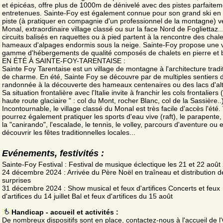
et épicéas, offre plus de 1000m de dénivelé avec des pistes parfaitem
entretenues. Sainte-Foy est également connue pour son grand ski en 
piste (à pratiquer en compagnie d'un professionnel de la montagne) ve
Monal, extraordinaire village classé ou sur la face Nord de Fogliettaz.
circuits balisés en raquettes ou à pied partent à la rencontre des chale
hameaux d'alpages endormis sous la neige. Sainte-Foy propose une 
gamme d'hébergements de qualité composés de chalets en pierre et b
EN ÉTÉ À SAINTE-FOY-TARENTAISE :
Sainte Foy Tarentaise est un village de montagne à l'architecture tradi
de charme. En été, Sainte Foy se découvre par de multiples sentiers 
randonnée à la découverte des hameaux centenaires ou des lacs d'alt
Sa situation frontalière avec l'Italie invite à franchir les cols frontaliers (
haute route glaciaire " : col du Mont, rocher Blanc, col de la Sassière..)
Incontournable, le village classé du Monal est très facile d'accès l'été.
pourrez également pratiquer les sports d'eau vive (raft), le parapente,
la "canirando", l'escalade, le tennis, le volley, parcours d'aventure ou
découvrir les fêtes traditionnelles locales...
Evénements, festivités :
Sainte-Foy Festival : Festival de musique éclectique les 21 et 22 août
24 décembre 2024 : Arrivée du Père Noël en traîneau et distribution d
surprises
31 décembre 2024 : Show musical et feux d'artifices Concerts et feux
d'artifices du 14 juillet Bal et feux d'artifices du 15 août
Handicap - accueil et activités :
De nombreux dispositifs sont en place, contactez-nous à l'accueil de l'