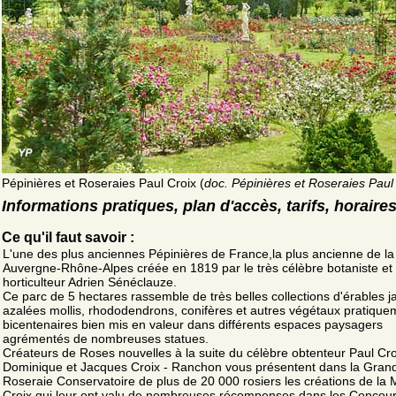
Pépinières et Roseraies Paul Croix (
doc. Pépinières et Roseraies Paul
Informations pratiques, plan d'accès, tarifs, horaire
Ce qu'il faut savoir :
L'une des plus anciennes Pépinières de France,la plus ancienne de l
Auvergne-Rhône-Alpes créée en 1819 par le très célèbre botaniste et
horticulteur Adrien Sénéclauze.
Ce parc de 5 hectares rassemble de très belles collections d'érables j
azalées mollis, rhododendrons, conifères et autres végétaux pratique
bicentenaires bien mis en valeur dans différents espaces paysagers
agrémentés de nombreuses statues.
Créateurs de Roses nouvelles à la suite du célèbre obtenteur Paul Cro
Dominique et Jacques Croix - Ranchon vous présentent dans la Gran
Roseraie Conservatoire de plus de 20 000 rosiers les créations de la
Croix qui leur ont valu de nombreuses récompenses dans les Concou