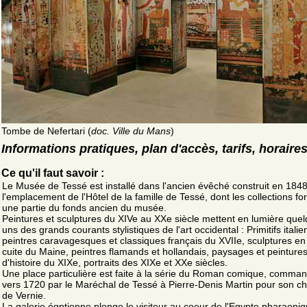
Tombe de Nefertari (
doc. Ville du Mans
)
Informations pratiques, plan d'accès, tarifs, horaire
Ce qu'il faut savoir :
Le Musée de Tessé est installé dans l'ancien évêché construit en 1848
l'emplacement de l'Hôtel de la famille de Tessé, dont les collections f
une partie du fonds ancien du musée.
Peintures et sculptures du XIVe au XXe siècle mettent en lumière que
uns des grands courants stylistiques de l'art occidental : Primitifs italie
peintres caravagesques et classiques français du XVIIe, sculptures en
cuite du Maine, peintres flamands et hollandais, paysages et peinture
d'histoire du XIXe, portraits des XIXe et XXe siècles.
Une place particulière est faite à la série du Roman comique, comma
vers 1720 par le Maréchal de Tessé à Pierre-Denis Martin pour son c
de Vernie.
La galerie égptienne plonge le visiteur au coeur de l'Egypte pharaoniq