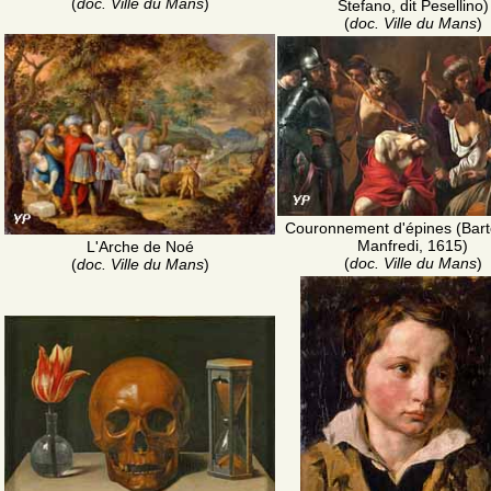
(
doc. Ville du Mans
)
Stefano, dit Pesellino)
(
doc. Ville du Mans
)
Couronnement d'épines (Bar
Manfredi, 1615)
L'Arche de Noé
(
doc. Ville du Mans
)
(
doc. Ville du Mans
)