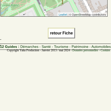
Leaflet
| © OpenStreetMap contributors
retour Fiche
12 Guides :
Démarches - Santé - Tourisme - Patrimoine - Automobiles
Copyright Yalta Production - Janvier 2013 / mai 2024 -
Données personnelles - Cookies