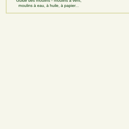
Guide des moulins - moulins à vent,
moulins à eau, à huile, à papier...