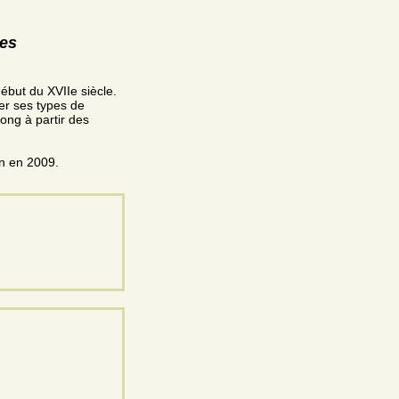
res
début du XVIIe siècle.
uer ses types de
long à partir des
on en 2009.