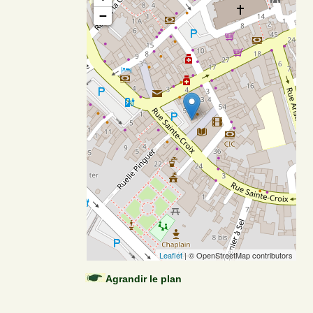
−
Leaflet
| © OpenStreetMap contributors
Agrandir le plan