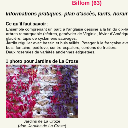
Billom (63)
Informations pratiques, plan d'accès, tarifs, horai
Ce qu'il faut savoir :
Ensemble comprenant un parc à l'anglaise dessiné à la fin du dix-h
arbres remarquable (cèdres, genévrier de Virginie, févier d'Amérique
glacière, tapis de cyclamens sauvages.
Jardin régulier avec bassin et buis taillés. Potager à la française av
buis, fontaine, pédiluve, contre-espaliers, cordons de fruitiers.
Deux roseraies de variétés anciennes étiquetées.
1 photo pour Jardins de La Croze
Jardins de La Croze
(
doc. Jardins de La Croze
)