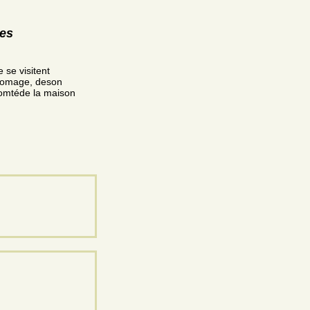
res
 se visitent
fromage, deson
Comtéde la maison