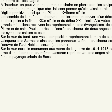
en pierre dit "des cagots ".
A l'intérieur, on peut voir une admirable chaire en pierre dont les sculp
notamment une magnifique tête, laissent penser qu'elle faisait partie 
l'église primitive, ainsi qu'une Piéta du XVIIème siècle.
L'ensemble de la nef et du choeur est entièrement recouvert d'un déc
pochoir peint à la fin du XIXe siècle et du début XXe siècle. A la voûte,
grands médaillons reçoivent les représentations des évangélistes, de 
Pierre et de saint Paul et, près de l'entrée du choeur, de deux anges p
les symboles calices et ostie.
Sur le mur du fond, une vaste composition représentant la mort de sain
vainqueur des Sarrasins ainsi que les panneaux latéraux du choeur so
l'oeuvre de Paul-Noël Lasseran (Lectoure).
Sur le mur nord, le monument aux morts de la guerre de 1914-1918 es
orné d'un décor peint du même Lasseran représentant des anges ains
fond le paysage urbain de Bassoues.