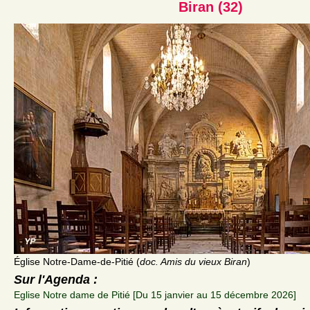
Biran (32)
Église Notre-Dame-de-Pitié (
doc. Amis du vieux Biran
)
Sur l'Agenda :
Eglise Notre dame de Pitié [Du 15 janvier au 15 décembre 2026]