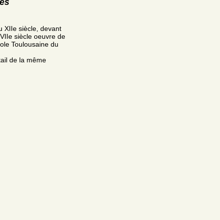
res
u XIIe siècle, devant
VIIe siècle oeuvre de
cole Toulousaine du
tail de la même