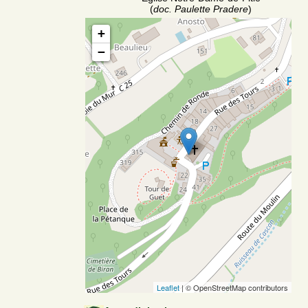
(
doc. Paulette Pradere
)
+
−
Leaflet
| © OpenStreetMap contributors