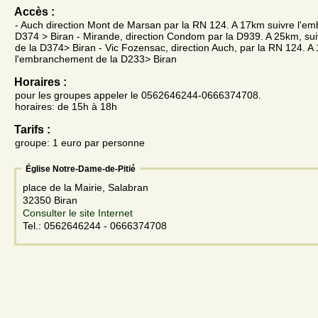
Accès :
- Auch direction Mont de Marsan par la RN 124. A 17km suivre l'e
D374 > Biran - Mirande, direction Condom par la D939. A 25km, su
de la D374> Biran - Vic Fozensac, direction Auch, par la RN 124. A
l'embranchement de la D233> Biran
Horaires :
pour les groupes appeler le 0562646244-0666374708.
horaires: de 15h à 18h
Tarifs :
groupe: 1 euro par personne
Église Notre-Dame-de-Pitié
place de la Mairie, Salabran
32350 Biran
Consulter le site Internet
Tel.: 0562646244 - 0666374708