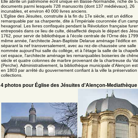
Elle abrite un patrimoine écrit unique en Basse-Normandie, riche de 5
documents parmi lesquels 728 manuscrits (dont 137 médiévaux), 26
incunables, et environ 40 000 livres anciens.
L'Eglise des Jésuites, construite à la fin du 17e siècle, est un édifice
remarquable par sa charpente, dite à l'impériale couronnée d'un camp
hexagonal. Les livres confisqués pendant la Révolution française furen
entreposés dans ce lieu de culte, désaffecté depuis le départ des Jésu
1762, pour servir de bibliothèque à l'école centrale de l'Orne dès 1799
même année, l'architecte Jean-Baptiste Delarue aménage l'édifice en
séparant la nef transversalement, avec au rez-de-chaussée une salle
nommée aujourd'hui salle du collège, et à l'étage la salle de la chapel
cet espace, l'architecte aménage les remarquables boiseries de chên
siècle et quatre colonnes de marbre provenant de la chartreuse du Va
(Perche). Administrativement, la bibliothèque municipale d'Alençon es
en 1803 par arrêté du gouvernement confiant à la ville la préservation
collections.
4 photos pour Église des Jésuites d'Alençon-Mediathèque