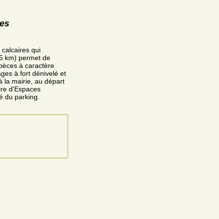
res
 calcaires qui
1,5 km) permet de
spèces à caractère
es à fort dénivelé et
 la mairie, au départ
oire d'Espaces
é du parking.