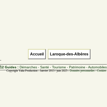
Accueil
Laroque-des-Albères
12 Guides :
Démarches - Santé - Tourisme - Patrimoine - Automobiles
Copyright Yalta Production - Janvier 2013 / juin 2025 -
Données personnelles - Cookies