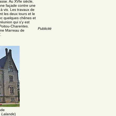
sse. Au XVIe siècle,
une façade contre une
r à vis. Les travaux de
t les deux tours et le
vec quelques chênes et
réunion qui s'y est
 Poitou-Charentes.
Publicité
oine Marreau de
.
nde
 Lalande
)