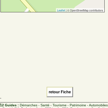
Leaflet
| © OpenStreetMap contributors
retour Fiche
12 Guides :
Démarches - Santé - Tourisme - Patrimoine - Automobiles